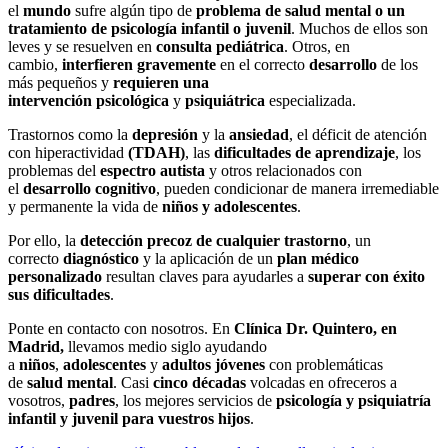
el
mundo
sufre algún tipo de
problema de salud mental o un
tratamiento de psicología infantil o juvenil
. Muchos de ellos son
leves y se resuelven en
consulta pediátrica
. Otros, en
cambio,
interfieren gravemente
en el correcto
desarrollo
de los
más pequeños y
requieren una
intervención
psicológica
y
psiquiátrica
especializada.
Trastornos como la
depresión
y la
ansiedad
, el déficit de atención
con hiperactividad
(TDAH)
, las
dificultades de aprendizaje
, los
problemas del
espectro autista
y otros relacionados con
el
desarrollo cognitivo
, pueden condicionar de manera irremediable
y permanente la vida de
niños y adolescentes
.
Por ello, la
detección precoz de cualquier trastorno
, un
correcto
diagnóstico
y la aplicación de un
plan médico
personalizado
resultan claves para ayudarles a
superar con éxito
sus dificultades
.
Ponte en contacto con nosotros. En
Clínica Dr. Quintero, en
Madrid,
llevamos medio siglo ayudando
a
niños
,
adolescentes
y
adultos jóvenes
con problemáticas
de
salud mental
. Casi
cinco décadas
volcadas en ofreceros a
vosotros,
padres
, los mejores servicios de
psicología
y psiquiatría
infantil y juvenil para vuestros hijos
.