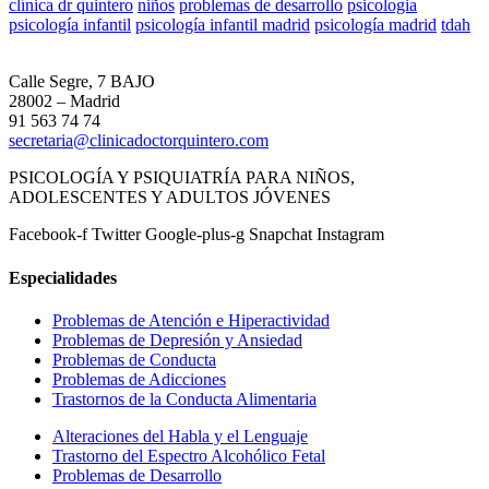
clínica dr quintero
niños
problemas de desarrollo
psicologia
psicología infantil
psicología infantil madrid
psicología madrid
tdah
Calle Segre, 7 BAJO
28002 – Madrid
91 563 74 74
secretaria@clinicadoctorquintero.com
PSICOLOGÍA Y PSIQUIATRÍA PARA NIÑOS,
ADOLESCENTES Y ADULTOS JÓVENES
Facebook-f
Twitter
Google-plus-g
Snapchat
Instagram
Especialidades
Problemas de Atención e Hiperactividad
Problemas de Depresión y Ansiedad
Problemas de Conducta
Problemas de Adicciones
Trastornos de la Conducta Alimentaria
Alteraciones del Habla y el Lenguaje
Trastorno del Espectro Alcohólico Fetal
Problemas de Desarrollo